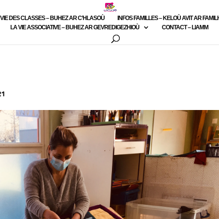
 VIE DES CLASSES – BUHEZ AR C’HLASOÙ
INFOS FAMILLES – KELOÙ AVIT AR FAMI
LA VIE ASSOCIATIVE – BUHEZ AR GEVREDIGEZHIOÙ
CONTACT – LIAMM
21