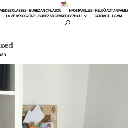
 VIE DES CLASSES – BUHEZ AR C’HLASOÙ
INFOS FAMILLES – KELOÙ AVIT AR FAMI
LA VIE ASSOCIATIVE – BUHEZ AR GEVREDIGEZHIOÙ
CONTACT – LIAMM
zed
020