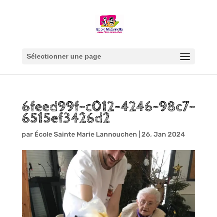
Sélectionner une page
6feed99f-c012-4246-98c7-
6515ef3426d2
par
École Sainte Marie Lannouchen
|
26, Jan 2024