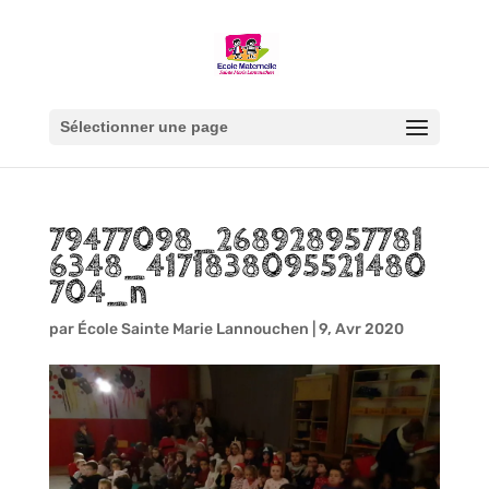
Sélectionner une page
79477098_268928957781
6348_4171838095521480
704_n
par
École Sainte Marie Lannouchen
|
9, Avr 2020