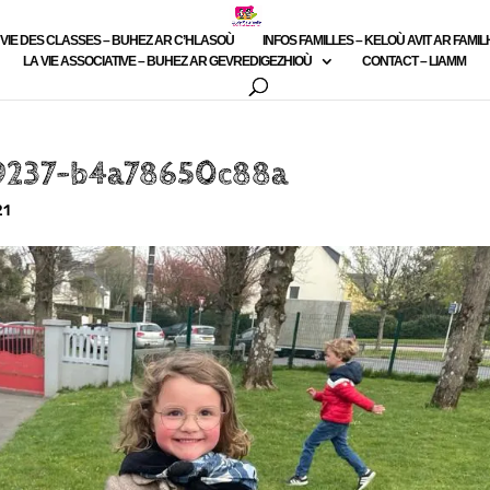
 VIE DES CLASSES – BUHEZ AR C’HLASOÙ
INFOS FAMILLES – KELOÙ AVIT AR FAMI
LA VIE ASSOCIATIVE – BUHEZ AR GEVREDIGEZHIOÙ
CONTACT – LIAMM
9237-b4a78650c88a
21