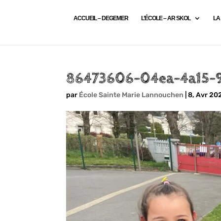
ACCUEIL – DEGEMER
L’ÉCOLE – AR SKOL
LA
86473606-04ea-4a15-
par
École Sainte Marie Lannouchen
|
8, Avr 20