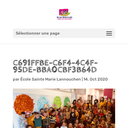
Sélectionner une page
C691FFBE-C6F4-4C4F-
95DE-BBA0CBF3B64D
par
École Sainte Marie Lannouchen
|
14, Oct 2020