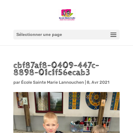
Sélectionner une page
cbf87af8-0409-447c-
8898-01c1f56ecab3
par
École Sainte Marie Lannouchen
|
8, Avr 2021