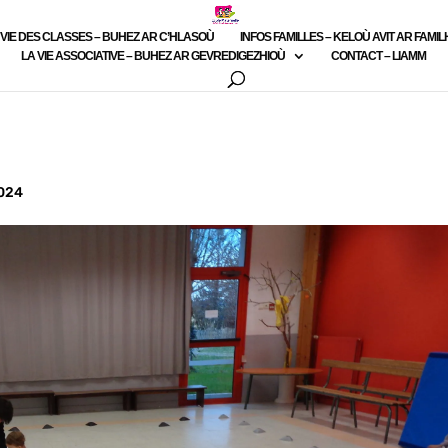
 VIE DES CLASSES – BUHEZ AR C’HLASOÙ
INFOS FAMILLES – KELOÙ AVIT AR FAMI
LA VIE ASSOCIATIVE – BUHEZ AR GEVREDIGEZHIOÙ
CONTACT – LIAMM
2024