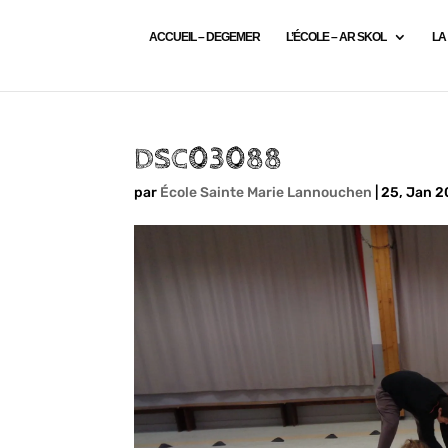
ACCUEIL – DEGEMER
L’ÉCOLE – AR SKOL
LA
DSC03088
par
École Sainte Marie Lannouchen
|
25, Jan 