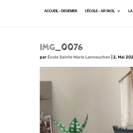
ACCUEIL – DEGEMER
L’ÉCOLE – AR SKOL
LA
IMG_0076
par
École Sainte Marie Lannouchen
|
2, Mai 20