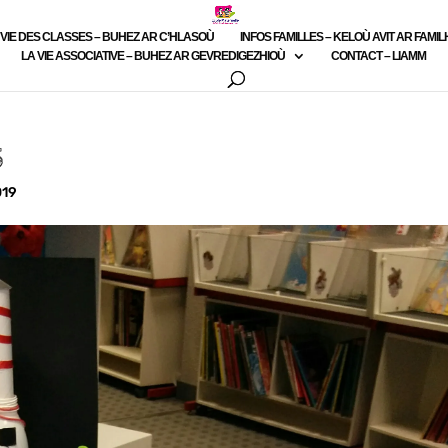
 VIE DES CLASSES – BUHEZ AR C’HLASOÙ
INFOS FAMILLES – KELOÙ AVIT AR FAMI
LA VIE ASSOCIATIVE – BUHEZ AR GEVREDIGEZHIOÙ
CONTACT – LIAMM
5
019