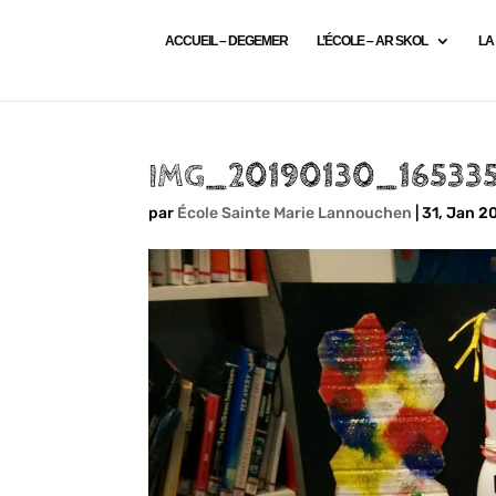
ACCUEIL – DEGEMER
L’ÉCOLE – AR SKOL
LA
IMG_20190130_16533
par
École Sainte Marie Lannouchen
|
31, Jan 2