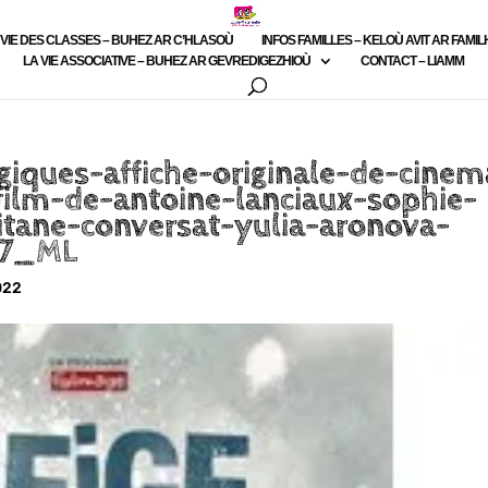
 VIE DES CLASSES – BUHEZ AR C’HLASOÙ
INFOS FAMILLES – KELOÙ AVIT AR FAMI
LA VIE ASSOCIATIVE – BUHEZ AR GEVREDIGEZHIOÙ
CONTACT – LIAMM
giques-affiche-originale-de-cinem
lm-de-antoine-lanciaux-sophie-
itane-conversat-yulia-aronova-
37_ML
022