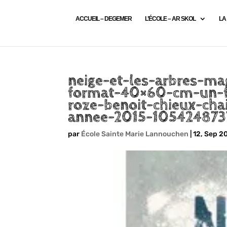
ACCUEIL – DEGEMER
L’ÉCOLE – AR SKOL
LA
neige-et-les-arbres-ma
format-40×60-cm-un-fi
roze-benoit-chieux-cha
annee-2015-10542487
par
École Sainte Marie Lannouchen
|
12, Sep 2