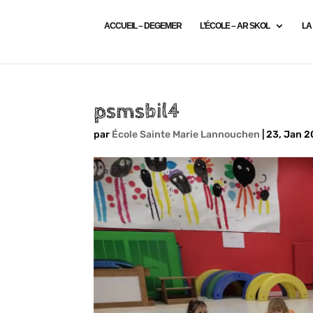
ACCUEIL – DEGEMER
L’ÉCOLE – AR SKOL
LA
psmsbil4
par
École Sainte Marie Lannouchen
|
23, Jan 