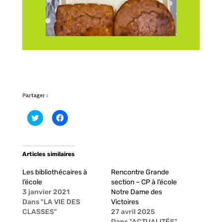
Partager :
C
C
l
l
i
i
q
q
u
u
e
e
Articles similaires
z
z
p
p
o
o
Les bibliothécaires à
Rencontre Grande
u
u
r
r
l’école
section – CP à l’école
p
p
3 janvier 2021
Notre Dame des
a
a
r
r
Dans "LA VIE DES
Victoires
t
t
CLASSES"
27 avril 2025
a
a
g
g
Dans "ACTUALITÉS"