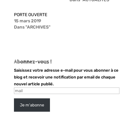
e
e
r
r
s
s
u
u
PORTE OUVERTE
r
r
15 mars 2019
T
F
w
a
Dans "ARCHIVES"
i
c
t
e
t
b
e
o
r
o
(
k
o
(
u
o
Abonnez-vous !
v
u
r
v
Saisissez votre adresse e-mail pour vous abonner à ce
e
r
d
e
blog et recevoir une notification par email de chaque
a
d
n
a
nouvel article publié.
s
n
mail
u
s
n
u
e
n
n
e
Je m'abonne
o
n
u
o
v
u
e
v
l
e
l
l
e
l
f
e