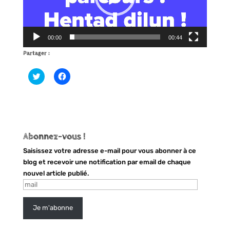
00:00
00:44
Partager :
C
C
l
l
i
i
q
q
u
u
e
e
z
z
p
p
o
o
u
u
Abonnez-vous !
r
r
p
p
Saisissez votre adresse e-mail pour vous abonner à ce
a
a
r
r
blog et recevoir une notification par email de chaque
t
t
nouvel article publié.
a
a
g
g
mail
e
e
r
r
s
s
u
u
Je m'abonne
r
r
T
F
w
a