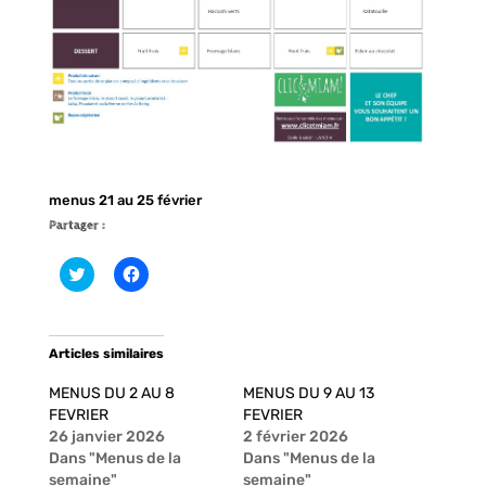
menus 21 au 25 février
Partager :
C
C
l
l
i
i
q
q
u
u
e
e
Articles similaires
z
z
p
p
o
o
MENUS DU 2 AU 8
MENUS DU 9 AU 13
u
u
r
r
FEVRIER
FEVRIER
p
p
26 janvier 2026
2 février 2026
a
a
r
r
Dans "Menus de la
Dans "Menus de la
t
t
semaine"
semaine"
a
a