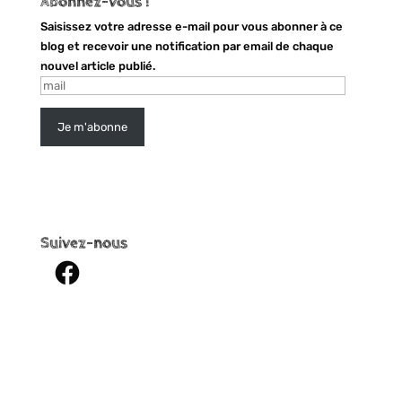
Abonnez-vous !
d
e
a
d
Saisissez votre adresse e-mail pour vous abonner à ce
n
a
s
n
blog et recevoir une notification par email de chaque
u
s
n
u
nouvel article publié.
e
n
mail
n
e
o
n
u
o
v
u
Je m'abonne
e
v
l
e
l
l
e
l
f
e
e
f
n
e
ê
n
t
ê
r
t
Suivez-nous
e
r
)
e
Facebook
)