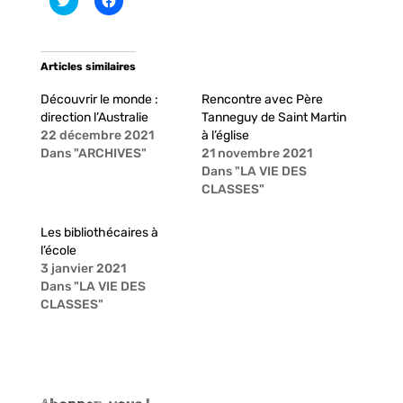
l
l
i
i
q
q
u
u
e
e
Articles similaires
z
z
p
p
o
o
Découvrir le monde :
Rencontre avec Père
u
u
r
r
direction l’Australie
Tanneguy de Saint Martin
p
p
22 décembre 2021
à l’église
a
a
r
r
Dans "ARCHIVES"
21 novembre 2021
t
t
Dans "LA VIE DES
a
a
g
g
CLASSES"
e
e
r
r
s
s
u
u
Les bibliothécaires à
r
r
l’école
T
F
w
a
3 janvier 2021
i
c
Dans "LA VIE DES
t
e
t
b
CLASSES"
e
o
r
o
(
k
o
(
u
o
v
u
r
v
e
r