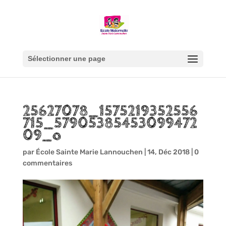
Sélectionner une page
25627078_1575219352556
715_57905385453099472
09_o
par
École Sainte Marie Lannouchen
|
14, Déc 2018
|
0
commentaires