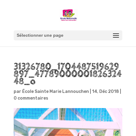
Sélectionner une page
31326780_1704487519629
897_47789000001826324
48_o
par
École Sainte Marie Lannouchen
|
14, Déc 2018
|
0 commentaires