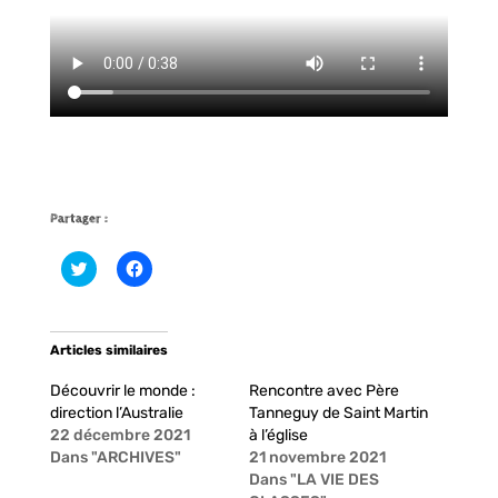
Partager :
C
C
l
l
i
i
q
q
u
u
e
e
Articles similaires
z
z
p
p
o
o
Découvrir le monde :
Rencontre avec Père
u
u
r
r
direction l’Australie
Tanneguy de Saint Martin
p
p
22 décembre 2021
à l’église
a
a
r
r
Dans "ARCHIVES"
21 novembre 2021
t
t
Dans "LA VIE DES
a
a
g
g