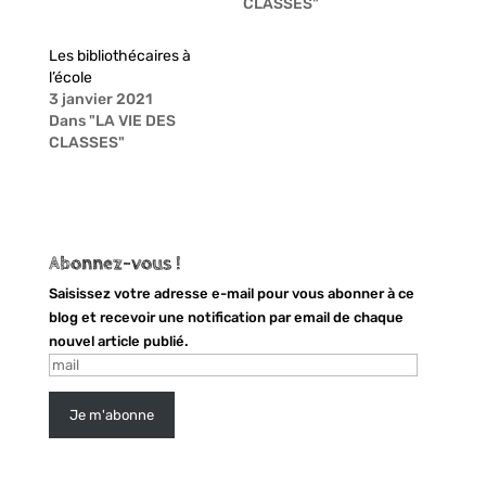
CLASSES"
e
e
r
r
s
s
u
u
Les bibliothécaires à
r
r
l’école
T
F
w
a
3 janvier 2021
i
c
Dans "LA VIE DES
t
e
t
b
CLASSES"
e
o
r
o
(
k
o
(
u
o
v
u
r
v
e
r
Abonnez-vous !
d
e
a
d
Saisissez votre adresse e-mail pour vous abonner à ce
n
a
s
n
blog et recevoir une notification par email de chaque
u
s
n
u
nouvel article publié.
e
n
mail
n
e
o
n
u
o
v
u
Je m'abonne
e
v
l
e
l
l
e
l
f
e