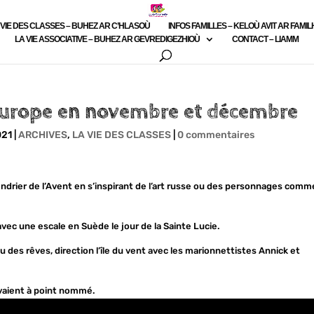
 VIE DES CLASSES – BUHEZ AR C’HLASOÙ
INFOS FAMILLES – KELOÙ AVIT AR FAMI
LA VIE ASSOCIATIVE – BUHEZ AR GEVREDIGEZHIOÙ
CONTACT – LIAMM
l’Europe en novembre et décembre
021
|
ARCHIVES
,
LA VIE DES CLASSES
|
0 commentaires
ndrier de l’Avent en s’inspirant de l’art russe ou des personnages comm
ec une escale en Suède le jour de la Sainte Lucie.
des rêves, direction l’île du vent avec les marionnettistes Annick et
ivaient à point nommé.