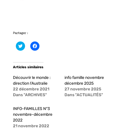
Partager :
C
C
l
l
i
i
q
q
u
u
e
e
Articles similaires
z
z
p
p
o
o
Découvrir le monde :
info famille novembre
u
u
r
r
direction l’Australie
décembre 2025
p
p
22 décembre 2021
27 novembre 2025
a
a
r
r
Dans "ARCHIVES"
Dans "ACTUALITÉS"
t
t
a
a
g
g
INFO-FAMILLES N°3
e
e
r
r
novembre-décembre
s
s
u
u
2022
r
r
21 novembre 2022
T
F