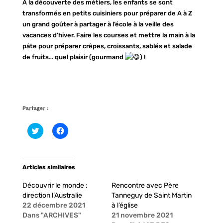
À la découverte des métiers, les enfants se sont
transformés en petits cuisiniers pour préparer de A à Z
un grand goûter à partager à l’école à la veille des
vacances d’hiver. Faire les courses et mettre la main à la
pâte pour préparer crêpes, croissants, sablés et salade
de fruits… quel plaisir (gourmand
) !
Partager :
C
C
l
l
i
i
q
q
u
u
e
e
Articles similaires
z
z
p
p
o
o
Découvrir le monde :
Rencontre avec Père
u
u
r
r
direction l’Australie
Tanneguy de Saint Martin
p
p
22 décembre 2021
à l’église
a
a
r
r
Dans "ARCHIVES"
21 novembre 2021
t
t