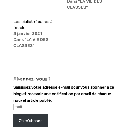
Dans "LA VIE DES
a
a
g
g
CLASSES"
e
e
r
r
s
s
u
u
Les bibliothécaires à
r
r
l’école
T
F
w
a
3 janvier 2021
i
c
Dans "LA VIE DES
t
e
t
b
CLASSES"
e
o
r
o
(
k
o
(
u
o
v
u
r
v
e
r
Abonnez-vous !
d
e
a
d
Saisissez votre adresse e-mail pour vous abonner à ce
n
a
s
n
blog et recevoir une notification par email de chaque
u
s
n
u
nouvel article publié.
e
n
mail
n
e
o
n
u
o
v
u
Je m'abonne
e
v
l
e
l
l